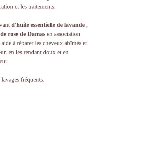
dermatologiques et d
feuille de rosmarinus 
ation et les traitements.
* Non à l'expériment
lavandula anguszoïque
loi italienne et aux 
* issus de l'agricult
* Non à l'expériment
ovant
d'huile essentielle de lavande
,
loi italienne et aux 
 de rose de Damas
en association
aide à réparer les cheveux abîmés et
eur, en les rendant doux et en
eur.
 lavages fréquents.
CHI SIAMO