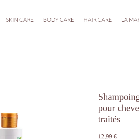
SKIN CARE
BODY CARE
HAIR CARE
LA MA
Shampoing
pour cheve
traités
Prix
12,99 €