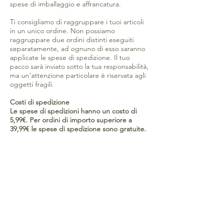
spese di imballaggio e affrancatura.
Ti consigliamo di raggruppare i tuoi articoli
in un unico ordine. Non possiamo
raggruppare due ordini distinti eseguiti
separatamente, ad ognuno di esso saranno
applicate le spese di spedizione. Il tuo
pacco sarà inviato sotto la tua responsabilità,
ma un’attenzione particolare è riservata agli
oggetti fragili.
Costi di spedizione
Le spese di spedizioni hanno un costo di
5,99€. Per ordini di importo superiore a
39,99€ le spese di spedizione sono gratuite.
Potrai informarti in ogni momento sullo
status del tuo ordine mandando un email
ad
acquisti@espritequo.com
CHI SIAMO